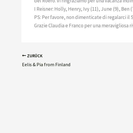
del Roero. Vi ringraziamo per una vacanza indi
I Reisner: Holly, Henry, Ivy (11), June (9), Ben 
PS: Per favore, non dimenticate di regalarci il
Grazie Claudia e Franco per una meravigliosa ri
ZURÜCK
Eelis & Pia from Finland