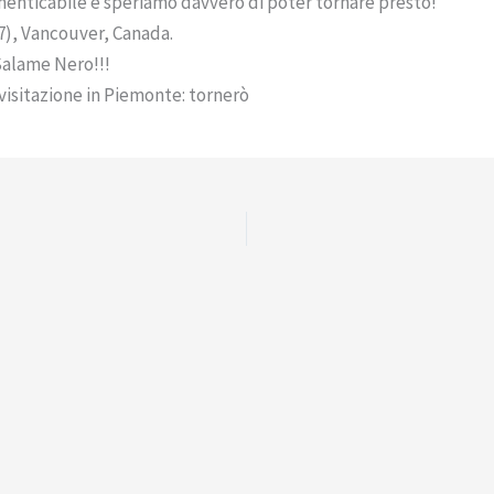
menticabile e speriamo davvero di poter tornare presto!
(7), Vancouver, Canada.
 Salame Nero!!!
visitazione in Piemonte: tornerò